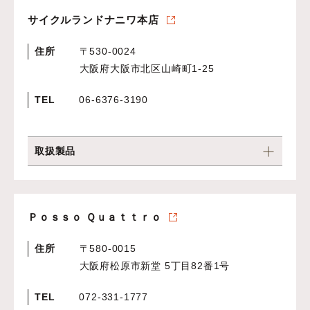
サイクルランドナニワ本店
住所
〒530-0024
大阪府大阪市北区山崎町1-25
TEL
06-6376-3190
取扱製品
Ｐｏｓｓｏ Ｑｕａｔｔｒｏ
住所
〒580-0015
大阪府松原市新堂 5丁目82番1号
TEL
072‐331‐1777