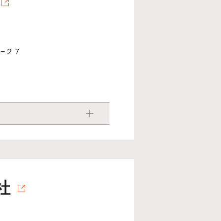
−２７
社