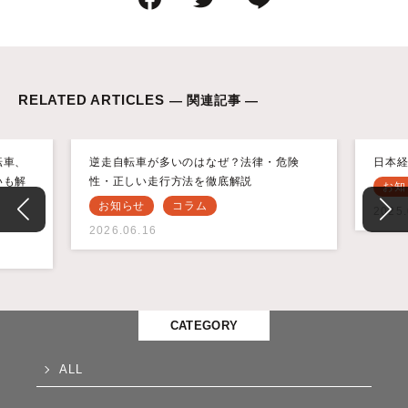
RELATED ARTICLES
— 関連記事 —
転車、
逆走自転車が多いのはなぜ？法律・危険
日本経
いも解
性・正しい走行方法を徹底解説
お知
お知らせ
コラム
2025.
2026.06.16
CATEGORY
ALL