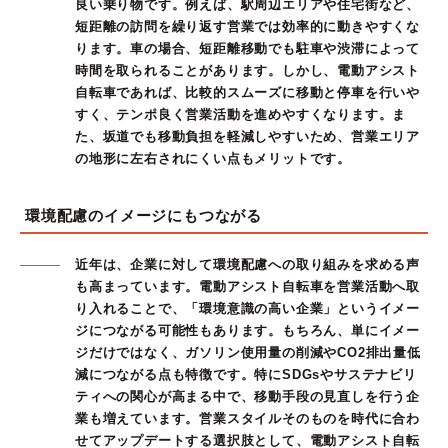
良い乗り物です。例えば、駅周辺エリアや住宅街など、
短距離の訪問を繰り返す営業では効率的に動きやすくな
ります。車の場合、短距離移動でも駐車や渋滞によって
時間を取られることがあります。しかし、電動アシスト
自転車であれば、比較的スムーズに移動と停車を行いや
すく、テンポ良く営業活動を進めやすくなります。ま
た、坂道でも移動負担を軽減しやすいため、営業エリア
の地形に左右されにくい点もメリットです。
環境配慮のイメージにもつながる
近年は、企業に対して環境配慮への取り組みを求める声
も高まっています。電動アシスト自転車を営業活動へ取
り入れることで、「環境意識の高い企業」というイメー
ジにつながる可能性もあります。もちろん、単にイメー
ジだけではなく、ガソリン使用量の削減やCO2排出量低
減につながる点も特徴です。特にSDGsやサステナビリ
ティへの関心が高まる中で、移動手段の見直しを行う企
業も増えています。営業スタイルそのものを時代に合わ
せてアップデートする選択肢として、電動アシスト自転