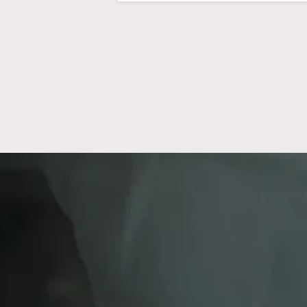
投
稿
の
ペー
ジ
送
り