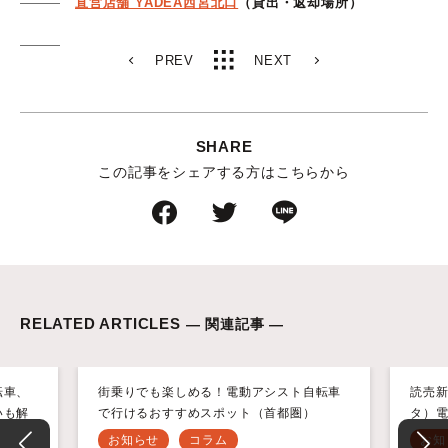
直営店舗 YADEA西宮北口
（貸出・返却場所）
PREV
NEXT
SHARE
この記事をシェアする方はこちらから
RELATED ARTICLES
— 関連記事 —
転車、
街乗りでも楽しめる！電動アシスト自転車
読売新
いも解
で行けるおすすめスポット（首都圏）
タ）
お知らせ
コラム
お知