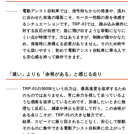
電動アシスト自転車では、信号待ちからの発進や、流れ
に合わせた加速の場面こそ、モーター性能の差を体感す
るシチュエーションです。TRP-01では、踏み込み操作に
対する反応が自然で、急に飛び出すような挙動になりに
くい点が特徴です。力はありますが、制御が穏やかなた
め、発進時に身構える必要がありません。そのため街中
でも扱いやすく、初めて電動アシスト自転車に乗る人で
も安心感を持って操作できます。
「速い」よりも「余裕がある」と感じる走り
TRP-01の500Wという出力は、最高速度を追求するため
のものではありません。常に余力を残して走っているよ
うな感覚を追求しているためです。加速したいときに無
理なく反応し、減速や停止も安定して行う。この余裕が
ある走りこそが、TRP-01の大きな魅力です。
結果、スピードに振り回されることなく、安心して移動
そのものに集中できる電動アシスト自転車に仕上がって