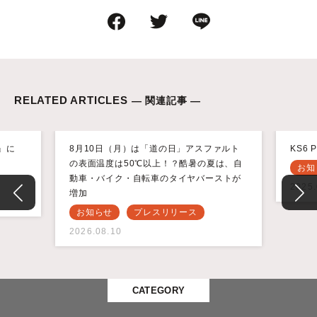
RELATED ARTICLES
— 関連記事 —
KA』に
8月10日（月）は「道の日」アスファルト
KS6
の表面温度は50℃以上！？酷暑の夏は、自
お知
動車・バイク・自転車のタイヤバーストが
2025.
増加
お知らせ
プレスリリース
2026.08.10
CATEGORY