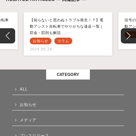
自転車
【知らないと思わぬトラブル発生！？】電
信号
）
動アシスト自転車でやりがちな違反一覧｜
動ア
罰金・罰則も解説
お知
お知らせ
コラム
2026.
2026.05.28
CATEGORY
ALL
お知らせ
メディア
プレスリリース