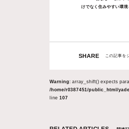
けでなく住みやすい環境
SHARE
この記事を
Warning
: array_shift() expects par
/home/r0387451/public_html/yad
line
107
RELATED ARTICLES