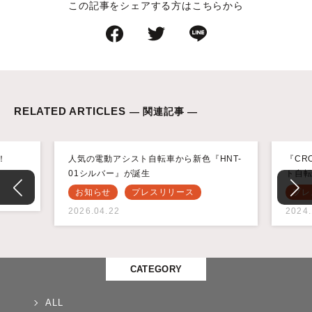
この記事をシェアする方はこちらから
RELATED ARTICLES
— 関連記事 —
！
人気の電動アシスト自転車から新色『HNT-
『CR
01シルバー』が誕生
ト自
お知らせ
プレスリリース
プレ
2026.04.22
2024.
CATEGORY
ALL