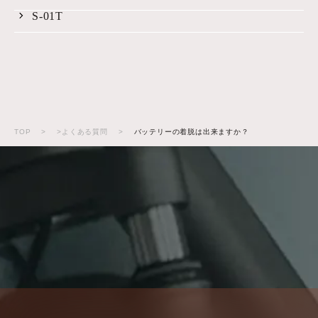
S-01T
TOP
>
>よくある質問
>
バッテリーの着脱は出来ますか？