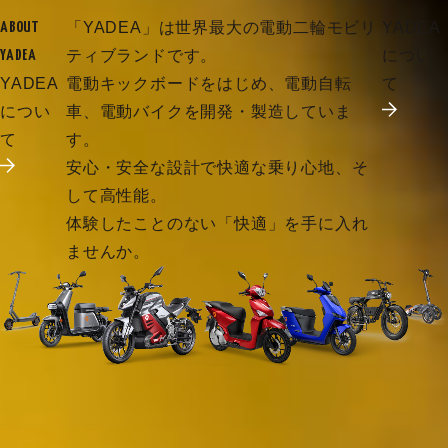
「YADEA」は世界最大の電動二輪モビリ
YADEA
ABOUT
ティブランドです。
につい
YADEA
YADEA
電動キックボードをはじめ、電動自転
て
につい
車、電動バイクを開発・製造していま
て
す。
安心・安全な設計で快適な乗り心地、そ
して高性能。
体験したことのない「快適」を手に入れ
ませんか。