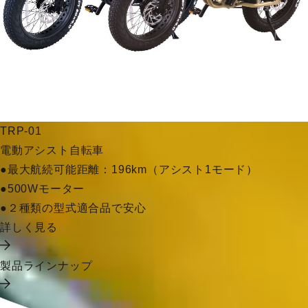
TRP-01
電動アシスト自転車
●最大航続可能距離：196km（アシスト1モード）
●500Wモーター
●２種類の型式適合品で安心
詳しく見る
製品ラインナップ