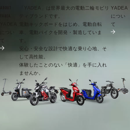
「YADEA」は世界最大の電動二輪モビリ
YADEA
ABOUT
ティブランドです。
につい
YADEA
YADEA
電動キックボードをはじめ、電動自転
て
につい
車、電動バイクを開発・製造していま
て
す。
安心・安全な設計で快適な乗り心地、そ
して高性能。
体験したことのない「快適」を手に入れ
ませんか。