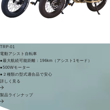
TRP-01
電動アシスト自転車
●最大航続可能距離：196km（アシスト1モード）
●500Wモーター
●２種類の型式適合品で安心
詳しく見る
製品ラインナップ