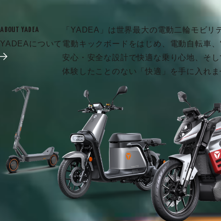
「YADEA」は世界最大の電動二輪モビリ
ABOUT YADEA
YADEAについて
電動キックボードをはじめ、電動自転車、
安心・安全な設計で快適な乗り心地、そし
体験したことのない「快適」を手に入れま