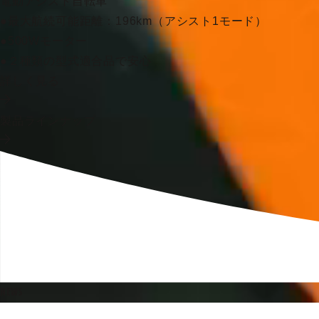
電動アシスト自転車
●最大航続可能距離：196km（アシスト1モード）
●500Wモーター
●２種類の型式適合品で安心
詳しく見る
製品ラインナップ
NEWS