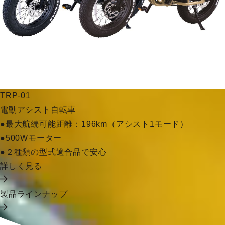
TRP-01
電動アシスト自転車
●最大航続可能距離：196km（アシスト1モード）
●500Wモーター
●２種類の型式適合品で安心
詳しく見る
製品ラインナップ