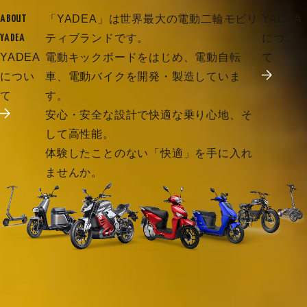
「YADEA」は世界最大の電動二輪モビリ
YADEA
ABOUT
ティブランドです。
につい
YADEA
YADEA
電動キックボードをはじめ、電動自転
て
につい
車、電動バイクを開発・製造していま
て
す。
安心・安全な設計で快適な乗り心地、そ
して高性能。
体験したことのない「快適」を手に入れ
ませんか。