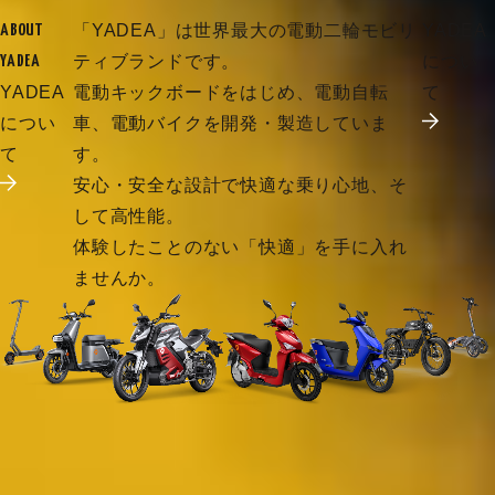
「YADEA」は世界最大の電動二輪モビリ
YADEA
ABOUT
ティブランドです。
につい
YADEA
YADEA
電動キックボードをはじめ、電動自転
て
につい
車、電動バイクを開発・製造していま
て
す。
安心・安全な設計で快適な乗り心地、そ
して高性能。
体験したことのない「快適」を手に入れ
ませんか。