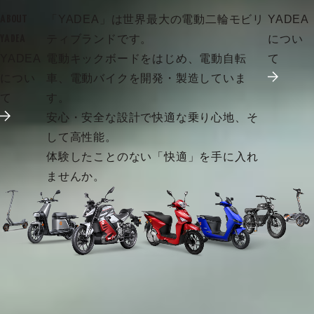
「YADEA」は世界最大の電動二輪モビリ
YADEA
ABOUT
ティブランドです。
につい
YADEA
YADEA
電動キックボードをはじめ、電動自転
て
につい
車、電動バイクを開発・製造していま
て
す。
安心・安全な設計で快適な乗り心地、そ
して高性能。
体験したことのない「快適」を手に入れ
ませんか。