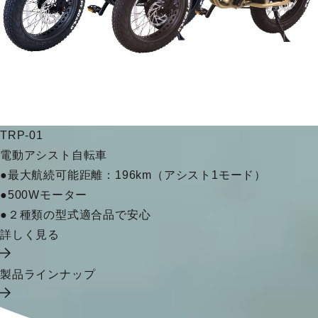
TRP-01
電動アシスト自転車
●最大航続可能距離：196km（アシスト1モード）
●500Wモーター
●２種類の型式適合品で安心
詳しく見る
製品ラインナップ