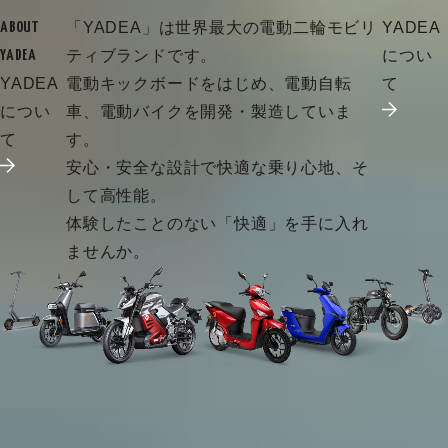
「YADEA」は世界最大の電動二輪モビリ
YADEA
ABOUT
ティブランドです。
につい
YADEA
YADEA
電動キックボードをはじめ、電動自転
て
につい
車、電動バイクを開発・製造していま
て
す。
安心・安全な設計で快適な乗り心地、そ
して高性能。
体験したことのない「快適」を手に入れ
ませんか。