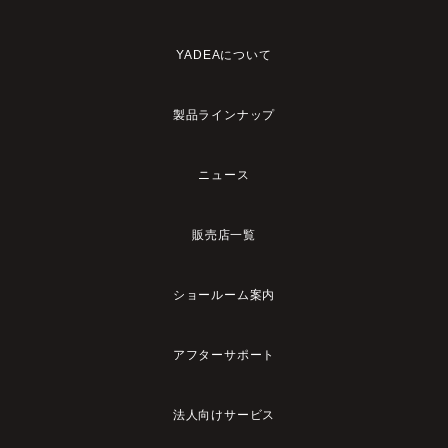
YADEAについて
製品ラインナップ
ニュース
販売店一覧
ショールーム案内
アフターサポート
法人向けサービス