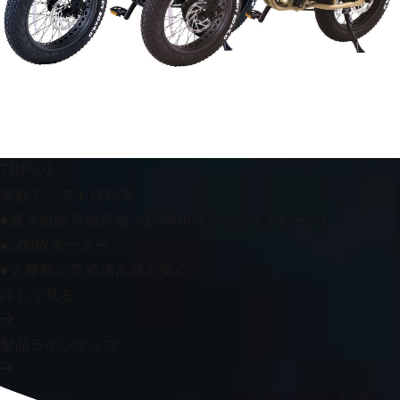
TRP-01
電動アシスト自転車
●最大航続可能距離：196km（アシスト1モード）
●500Wモーター
●２種類の型式適合品で安心
詳しく見る
製品ラインナップ