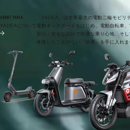
「YADEA」は世界最大の電動二輪モビリ
ABOUT YADEA
YADEAについて
電動キックボードをはじめ、電動自転車、
安心・安全な設計で快適な乗り心地、そし
体験したことのない「快適」を手に入れま