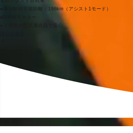
電動アシスト自転車
●最大航続可能距離：196km（アシスト1モード）
●500Wモーター
●２種類の型式適合品で安心
詳しく見る
製品ラインナップ
NEWS