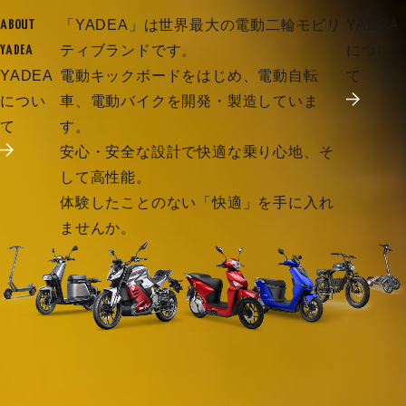
「YADEA」は世界最大の電動二輪モビリ
YADEA
ABOUT
ティブランドです。
につい
YADEA
YADEA
電動キックボードをはじめ、電動自転
て
につい
車、電動バイクを開発・製造していま
て
す。
安心・安全な設計で快適な乗り心地、そ
して高性能。
体験したことのない「快適」を手に入れ
ませんか。