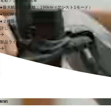
電動アシスト自転車
●最大航続可能距離：196km（アシスト1モード）
●500Wモーター
●２種類の型式適合品で安心
詳しく見る
製品ラインナップ
NEWS