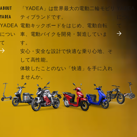
「YADEA」は世界最大の電動二輪モビリ
YADEA
ABOUT
ティブランドです。
につい
YADEA
YADEA
電動キックボードをはじめ、電動自転
て
につい
車、電動バイクを開発・製造していま
て
す。
安心・安全な設計で快適な乗り心地、そ
して高性能。
体験したことのない「快適」を手に入れ
ませんか。