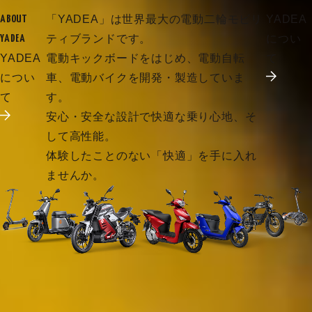
「YADEA」は世界最大の電動二輪モビリ
YADEA
ABOUT
ティブランドです。
につい
YADEA
YADEA
電動キックボードをはじめ、電動自転
て
につい
車、電動バイクを開発・製造していま
て
す。
安心・安全な設計で快適な乗り心地、そ
して高性能。
体験したことのない「快適」を手に入れ
ませんか。