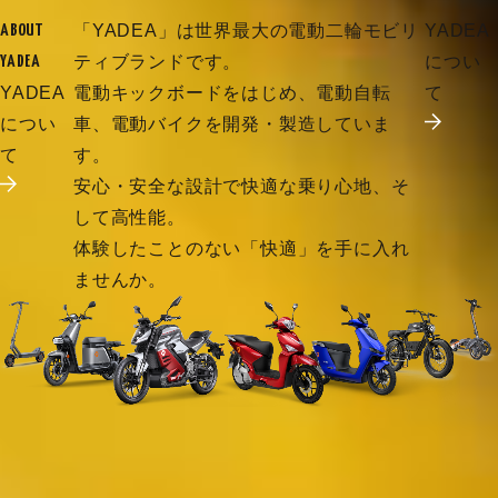
「YADEA」は世界最大の電動二輪モビリ
YADEA
ABOUT
ティブランドです。
につい
YADEA
YADEA
電動キックボードをはじめ、電動自転
て
につい
車、電動バイクを開発・製造していま
て
す。
安心・安全な設計で快適な乗り心地、そ
して高性能。
体験したことのない「快適」を手に入れ
ませんか。