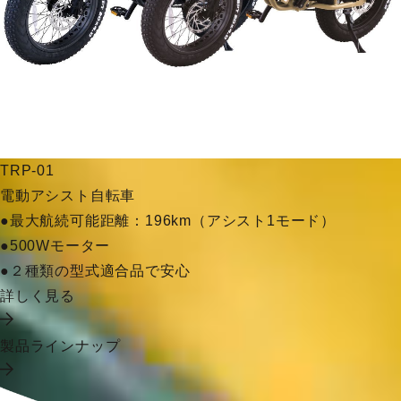
TRP-01
電動アシスト自転車
●最大航続可能距離：196km（アシスト1モード）
●500Wモーター
●２種類の型式適合品で安心
詳しく見る
製品ラインナップ