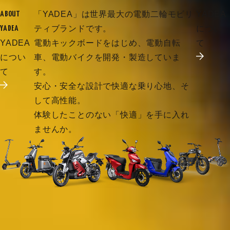
「YADEA」は世界最大の電動二輪モビリ
YADEA
ABOUT
ティブランドです。
につい
YADEA
YADEA
電動キックボードをはじめ、電動自転
て
につい
車、電動バイクを開発・製造していま
て
す。
安心・安全な設計で快適な乗り心地、そ
して高性能。
体験したことのない「快適」を手に入れ
ませんか。