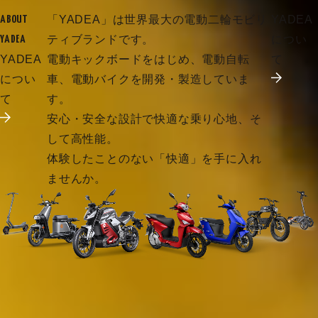
「YADEA」は世界最大の電動二輪モビリ
YADEA
ABOUT
ティブランドです。
につい
YADEA
YADEA
電動キックボードをはじめ、電動自転
て
につい
車、電動バイクを開発・製造していま
て
す。
安心・安全な設計で快適な乗り心地、そ
して高性能。
体験したことのない「快適」を手に入れ
ませんか。