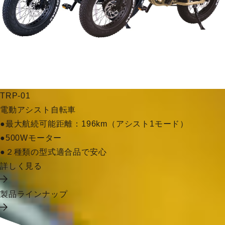
TRP-01
電動アシスト自転車
●最大航続可能距離：196km（アシスト1モード）
●500Wモーター
●２種類の型式適合品で安心
詳しく見る
製品ラインナップ