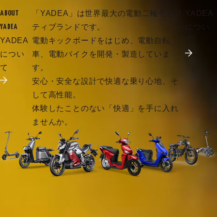
「YADEA」は世界最大の電動二輪モビリ
YADEA
ABOUT
ティブランドです。
につい
YADEA
YADEA
電動キックボードをはじめ、電動自転
て
につい
車、電動バイクを開発・製造していま
て
す。
安心・安全な設計で快適な乗り心地、そ
して高性能。
体験したことのない「快適」を手に入れ
ませんか。