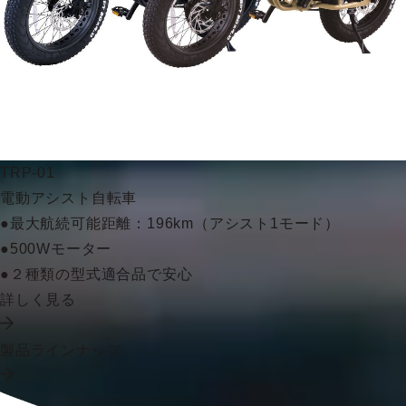
TRP-01
電動アシスト自転車
●最大航続可能距離：196km（アシスト1モード）
●500Wモーター
●２種類の型式適合品で安心
詳しく見る
製品ラインナップ