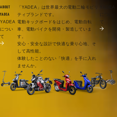
「YADEA」は世界最大の電動二輪モビリ
YADEA
ABOUT
ティブランドです。
につい
YADEA
YADEA
電動キックボードをはじめ、電動自転
て
につい
車、電動バイクを開発・製造していま
て
す。
安心・安全な設計で快適な乗り心地、そ
して高性能。
体験したことのない「快適」を手に入れ
ませんか。